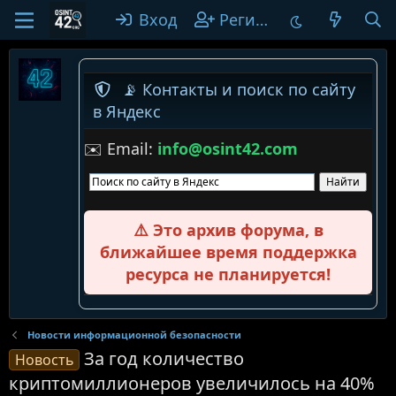
Вход
Регистрация
📡 Контакты и поиск по сайту
в Яндекс
✉️ Email:
info@osint42.com
⚠️ Это архив форума, в
ближайшее время поддержка
ресурса не планируется!
Новости информационной безопасности
За год количество
Новость
криптомиллионеров увеличилось на 40%