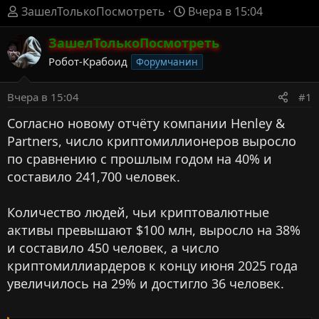
А
Д
ЗашелТолькоПосмотреть
Вчера в 15:04
в
а
т
ЗашелТолькоПосмотреть
т
о
а
Робот-Крабоид
Форумчанин
р
н
т
а
Вчера в 15:04
#1
е
ч
м
а
Согласно новому отчёту компании Henley &
ы
л
Partners, число криптомиллионеров выросло
а
по сравнению с прошлым годом на 40% и
составило 241,700 человек.
Количество людей, чьи криптовалютные
активы превышают $100 млн, выросло на 38%
и составило 450 человек, а число
криптомиллиардеров к концу июня 2025 года
увеличилось на 29% и достигло 36 человек.