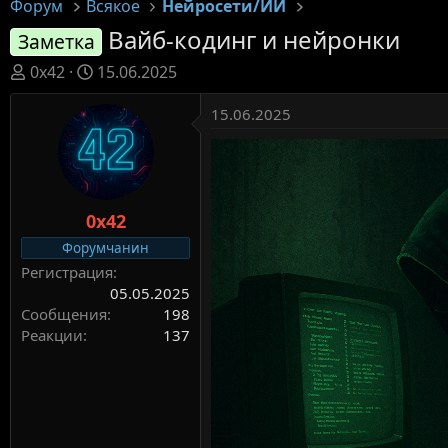
Форум
Всякое
Нейросети/ИИ
Вайб-кодинг и нейронки
Заметка
А
Д
0x42
15.06.2025
в
а
т
т
15.06.2025
о
а
р
н
т
а
е
ч
0x42
м
а
ы
л
Форумчанин
а
Регистрация
05.05.2025
Сообщения
198
Реакции
137