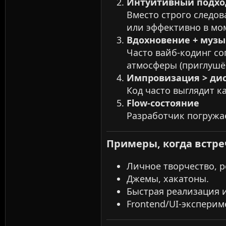
Интуитивный подхо
Вместо строго следов
или эффективно в мо
Вдохновение + муз
Часто вайб-кодинг со
атмосферы (приглушён
Импровизация > ди
Код часто выглядит к
Flow-состояние
Разработчик погружае
Примеры, когда встреч
Личное творчество, pe
Джемы, хакатоны.
Быстрая реализация и
Frontend/UI-эксперим