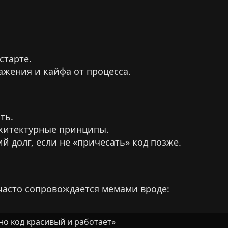
старте.
ажения и кайфа от процесса.
ть.
хитектурные принципы.
й долг, если не «причесать» код позже.
часто сопровождается мемами вроде:
 но код красивый и работает»