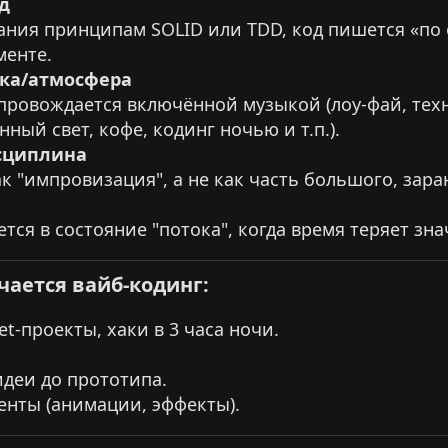
д
ания принципам SOLID или TDD, код пишется «по
менте.
ыка/атмосфера
провождается включённой музыкой (лоу-фай, техн
ный свет, кофе, кодинг ночью и т.п.).
сциплина
ак "импровизация", а не как часть большого, зар
тся в состояние "потока", когда время теряет зна
ается вайб-кодинг:​
t-проекты, хаки в 3 часа ночи.
деи до прототипа.
енты (анимации, эффекты).