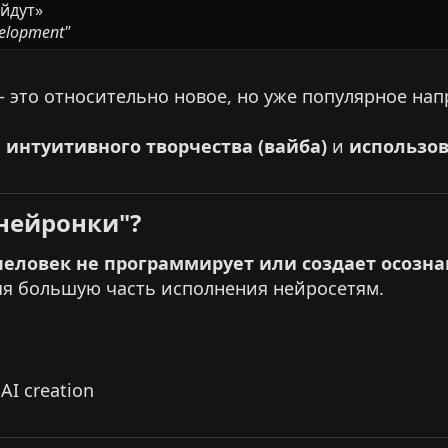
уйдут»
velopment"
 это относительно новое, но уже популярное нап
и
интуитивного творчества (вайба)
и
использов
нейронки"?​
человек не программирует или создает осозн
яя большую часть исполнения нейросетям.
 AI creation