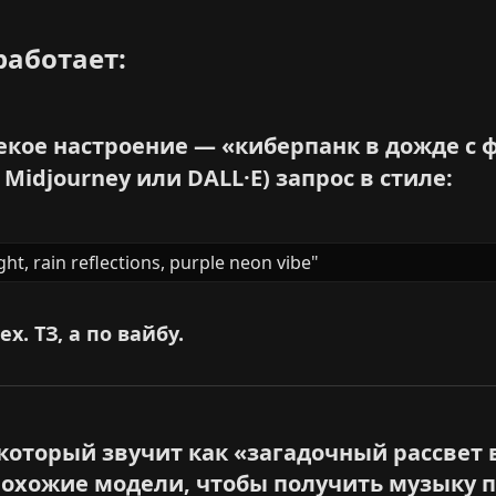
аботает:​
некое настроение — «киберпанк в дожде с
idjourney или DALL·E) запрос в стиле:​
ht, rain reflections, purple neon vibe"
ех. ТЗ, а по вайбу.
 который звучит как «загадочный рассвет 
 похожие модели, чтобы получить музыку по