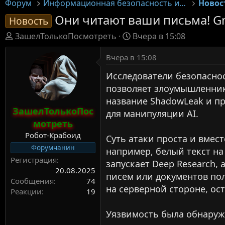
Форум
Информационная безопасность и защита систем
Они читают ваши письма! Gm
Новость
А
Д
ЗашелТолькоПосмотреть
Вчера в 15:08
в
а
т
Вчера в 15:08
т
о
а
Исследователи безопаснос
р
н
позволяет злоумышленник
т
а
название ShadowLeak и п
е
ч
ЗашелТолькоПос
м
для манипуляции AI.
а
мотреть
ы
л
а
Робот-Крабоид
Суть атаки проста и вмес
Форумчанин
например, белый текст н
Регистрация
запускает Deep Research,
20.08.2025
писем или документов пол
Сообщения
74
на серверной стороне, ос
Реакции
19
Уязвимость была обнаруже