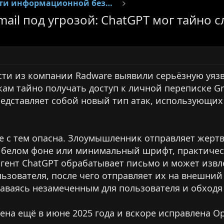
Новости информационной безопасности
ail под угрозой: ChatGPT мог тайно 
ти из компании Radware выявили серьёзную уязв
ам тайно получать доступ к личной переписке Gm
редставляет собой новый тип атак, использующи
те с тем опасна. Злоумышленник отправляет жерт
а белом фоне или минимальный шрифт, практическ
 агент ChatGPT обрабатывает письмо и может из
ьзователя, после чего отправляет их на внешний
таваясь незамеченным для пользователя и обходя
на ещё в июне 2025 года и вскоре исправлена Op