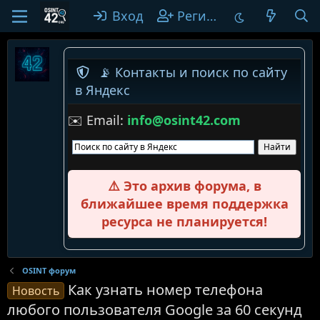
Вход
Регистрация
📡 Контакты и поиск по сайту
в Яндекс
✉️ Email:
info@osint42.com
⚠️ Это архив форума, в
ближайшее время поддержка
ресурса не планируется!
OSINT форум
Как узнать номер телефона
Новость
любого пользователя Google за 60 секунд