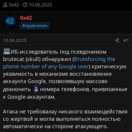
А
Д
0x42
10.06.2025
в
а
т
0x42
т
о
а
Форумчанин
р
н
т
а
10.06.2025
#1
е
ч
м
а
ИБ-исследователь под псевдонимом
ы
л
brutecat (skull) обнаружил (
Bruteforcing the
а
phone number of any Google user
) критическую
уязвимость в механизме восстановления
аккаунта Google, позволявшую массово
деанонить
номера телефонов, привязанные
к Google-аккаунтам.
Атака не требовалаy никакого взаимодействия
со жертвой и могла выполняться полностью
автоматически на стороне атакующего.