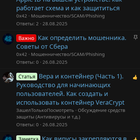
о
работает схема и как защититься
т
0x42
Мошенничество/SCAM/Phishing
Ответы
2
28.08.2025
Как определить мошенника.
Важно
Советы от Сбера
0x42
Мошенничество/SCAM/Phishing
Ответы
0
26.08.2025
Вера и контейнер (Часть 1).
Статья
Руководство для начинающих
пользователей. Как создать и
использовать контейнер VeraCrypt
ЗашелТолькоПосмотреть
Обсуждение средств
защиты (Антивирусы и т.д.)
Ответы
0
26.08.2025
Как вирусы закрепляются в
Заметка