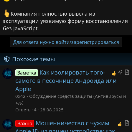
Компания полностью вывела из
эксплуатации уязвимую форму восстановления
без JavaScript.
Для ответа нужно войти/зарегистрироваться
Похожие темы
З
Как изолировать того-
Заметка
а
т
самого в песочнице Андроида или
к
Apple
р
т
0x42
Обсуждение средств защиты (Антивирусы и
е
т.д.)
п
Ответы
4
28.08.2025
л
Мошенничество с чужим
е
Важно
т
н
Apple ID на вашем устройстве: как