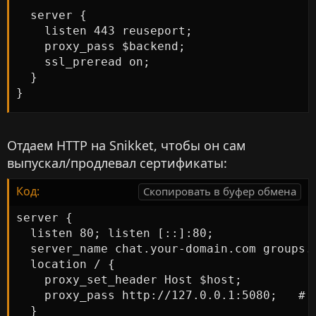
  server {

    listen 443 reuseport;

    proxy_pass $backend;

    ssl_preread on;

  }

}
Отдаем HTTP на Snikket, чтобы он сам
выпускал/продлевал сертификаты:
Код:
Скопировать в буфер обмена
server {

  listen 80; listen [::]:80;

  server_name chat.your-domain.com groups.
  location / {

    proxy_set_header Host $host;

    proxy_pass http://127.0.0.1:5080;   # S
  }
