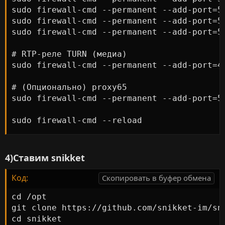
sudo firewall-cmd --permanent --add-port=53
sudo firewall-cmd --permanent --add-port=53
sudo firewall-cmd --permanent --add-port=53
# RTP-реле TURN (медиа)

sudo firewall-cmd --permanent --add-port=49
# (Опционально) proxy65

sudo firewall-cmd --permanent --add-port=50
sudo firewall-cmd --reload
4)Ставим snikket
Код:
Скопировать в буфер обмена
cd /opt

git clone https://github.com/snikket-im/sni
cd snikket
