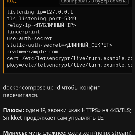
Код:
Скопировать в буфер обмена
listening-ip=127.0.0.1

tls-listening-port=5349

relay-ip=<ПУБЛИЧНЫЙ_IP>

fingerprint

use-auth-secret

static-auth-secret=<ДЛИННЫЙ_СЕКРЕТ>

realm=example.com

cert=/etc/letsencrypt/live/turn.example.com
pkey=/etc/letsencrypt/live/turn.example.co
docker compose up -d чтобы конфиг
перечитался.
Плюсы:
один IP, звонки «как HTTPS» на 443/TLS;
Snikket продолжает сам управлять LE.
Минусы:
чуть сложнее; extra‑хоп (nginx stream)