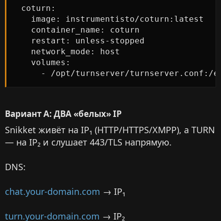
  coturn:

    image: instrumentisto/coturn:latest

    container_name: coturn

    restart: unless-stopped

    network_mode: host

    volumes:

      - /opt/turnserver/turnserver.conf:/e
Вариант A: ДВА «белых» IP​
Snikket живёт на IP₁ (HTTP/HTTPS/XMPP), а TURN
— на IP₂ и слушает 443/TLS напрямую.
DNS:
chat.your-domain.com
→ IP₁
turn.your-domain.com
→ IP₂