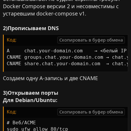
Docker Compose версии 2 и несовместимы с
устаревшим docker-compose v1.
2)Прописываем DNS
Код:
Скопировать в буфер обмена
A     chat.your-domain.com    → <белый IP V
CNAME groups.chat.your-domain.com → chat.yo
CNAME share.chat.your-domain.com  → chat.y
Создаем одну A-запись и две CNAME
3)Открываем порты
Для Debian/Ubuntu:
Код:
Скопировать в буфер обмена
# Веб/ACME

sudo ufw allow 80/tcp
