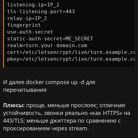
listening-ip=IP_2

tls-listening-port=443

relay-ip=IP_2

fingerprint

use-auth-secret

static-auth-secret=ME_SECRET

realm=turn.your-domain.com

cert=/etc/letsencrypt/live/turn.example.com
pkey=/etc/letsencrypt/live/turn.example.co
И далее docker compose up -d для
перечитывания
Плюсы:
проще, меньше прослоек; отличная
устойчивость, звонки реально «как HTTPS» на
443/TLS; меньше джиттера по сравнению с
проксированием через stream.