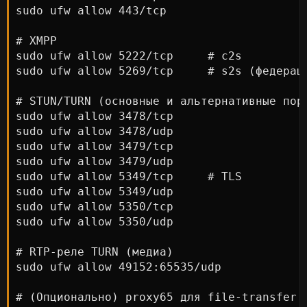
sudo ufw allow 443/tcp

# XMPP

sudo ufw allow 5222/tcp     # c2s

sudo ufw allow 5269/tcp     # s2s (федераци
# STUN/TURN (основные и альтернативные порт
sudo ufw allow 3478/tcp

sudo ufw allow 3478/udp

sudo ufw allow 3479/tcp

sudo ufw allow 3479/udp

sudo ufw allow 5349/tcp     # TLS

sudo ufw allow 5349/udp

sudo ufw allow 5350/tcp

sudo ufw allow 5350/udp

# RTP-реле TURN (медиа)

sudo ufw allow 49152:65535/udp

# (Опционально) proxy65 для file-transfer
