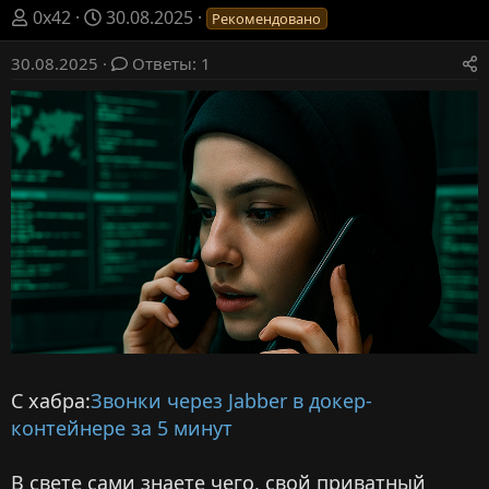
А
Д
0x42
30.08.2025
Рекомендовано
в
а
30.08.2025
т
т
Ответы: 1
о
а
р
н
т
а
е
ч
м
а
ы
л
а
С хабра:
Звонки через Jabber в докер-
контейнере за 5 минут
В свете сами знаете чего, свой приватный