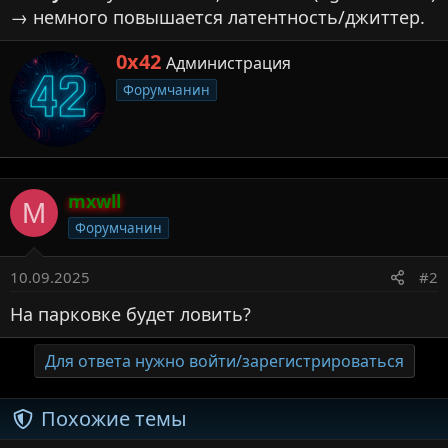
→ немного повышается латентность/джиттер.
А
0x42
Администрация
в
Форумчанин
т
о
р
mxwll
M
Форумчанин
10.09.2025
#2
На парковке будет ловить?
Для ответа нужно войти/зарегистрироваться
Похожие темы