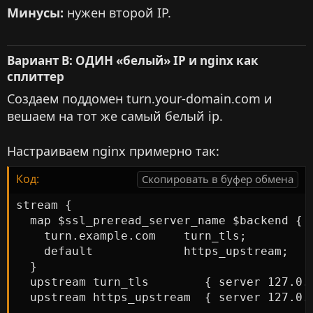
Минусы:
нужен второй IP.
Вариант B: ОДИН «белый» IP и nginx как
сплиттер​
Создаем поддомен turn.your-domain.com и
вешаем на тот же самый белый ip.
Настраиваем nginx примерно так:
Код:
Скопировать в буфер обмена
stream {

  map $ssl_preread_server_name $backend {

    turn.example.com    turn_tls;

    default             https_upstream;

  }

  upstream turn_tls        { server 127.0.0
  upstream https_upstream  { server 127.0.0