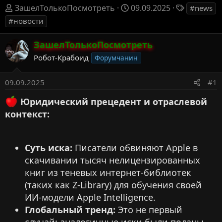
А
Д
Т
ЗашелТолькоПосмотреть
09.09.2025
#news
в
а
е
#новости
т
т
г
о
а
и
ЗашелТолькоПосмотреть
р
н
Робот-Крабоид
Форумчанин
т
а
е
ч
09.09.2025
#1
м
а
ы
л
Юридический прецедент и отраслевой
а
контекст:
Суть иска:
Писатели обвиняют Apple в
скачивании тысяч нелицензированных
книг из теневых интернет-библиотек
(таких как Z-Library) для обучения своей
ИИ-модели Apple Intelligence.
Глобальный тренд:
Это не первый