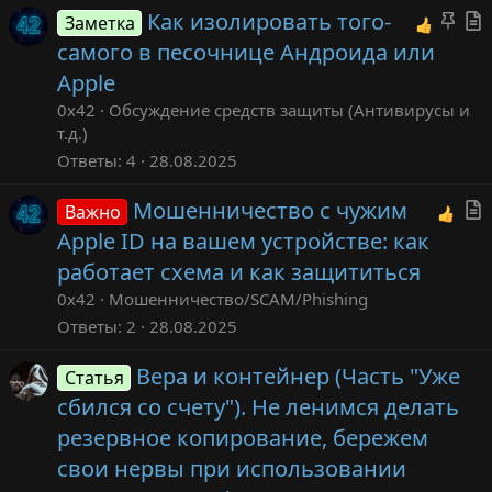
З
Как изолировать того-
Заметка
а
т
самого в песочнице Андроида или
к
Apple
р
т
0x42
Обсуждение средств защиты (Антивирусы и
е
т.д.)
п
Ответы
4
28.08.2025
л
Мошенничество с чужим
е
Важно
т
н
Apple ID на вашем устройстве: как
о
работает схема и как защититься
т
0x42
Мошенничество/SCAM/Phishing
Ответы
2
28.08.2025
Вера и контейнер (Часть "Уже
Статья
сбился со счету"). Не ленимся делать
резервное копирование, бережем
свои нервы при использовании