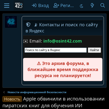
Вход
Регистрация
📡 Контакты и поиск по сайту
в Яндекс
✉️ Email:
info@osint42.com
⚠️ Это архив форума, в
ближайшее время поддержка
ресурса не планируется!
Новости информационной безопасности
Apple обвинили в использовании
Новость
пиратских книг для обучения ИИ