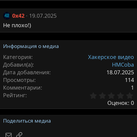
е
а
к
0x42
19.07.2025
ц
Не плохо!)
и
и
:
Информация о медиа
Категория
Хакерское видео
Добавил(а)
HMCoba
Дата добавления
18.07.2025
Просмотры
114
Комментарии
1
Рейтинг
,
Оценок: 0
з
Поделиться медиа
Электронная почта
Ссылка