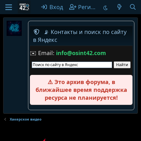
Вход
Регистрация
📡 Контакты и поиск по сайту
в Яндекс
✉️ Email:
info@osint42.com
⚠️ Это архив форума, в
ближайшее время поддержка
ресурса не планируется!
Хакерское видео