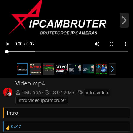
В
п
е
р
ё
д
В
п
е
Video.mp4
р
Т
HMCoba
18.07.2025
intro video
ё
е
intro video ipcambruter
д
г
и
Intro
0x42
Р