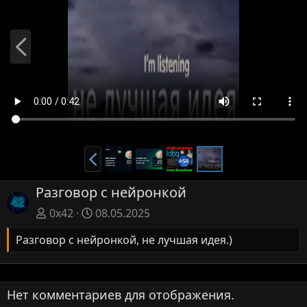
Н
а
з
а
д
Н
а
з
Разговор с нейронкой
а
0x42
08.05.2025
д
Разговор с нейронкой, не лучшая идея.)
Нет комментариев для отображения.