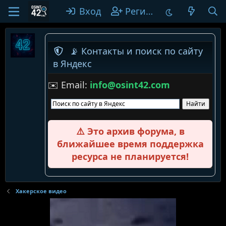
Вход
Регистрация
📡 Контакты и поиск по сайту
в Яндекс
✉️ Email:
info@osint42.com
⚠️ Это архив форума, в
ближайшее время поддержка
ресурса не планируется!
Хакерское видео