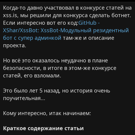
в
а
r
Когда-то давно участвовал в конкурсе статей на
т
т
t
xss.is, мы решили для конкурса сделать ботнет.
о
а
i
р
п
c
Если интересно вот его код:
GitHub -
у
l
XShar/XssBot: XssBot-Модульный резидентный
б
e
бот с супер админкой
там-же и описание
л
r
проекта.
и
e
к
a
Но всё это оказалось неудачно в плане
а
d
безопасности, в итоге в этом-же конкурсе
ц
t
и
i
статей, его взломали.
и
m
e
Это было лет 5 назад, но история очень
поучительная...
Кому интересно, итак начинаем:
Краткое содержание статьи