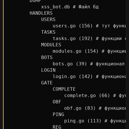
        DUMP

            xss_bot.db # Файл бд

        HANDLERS

            USERS

                users.go (156) # тут функц
            TASKS

                tasks.go (192) # функции с
            MODULES

                modules.go (154) # функции
            BOTS

                bots.go (39) # функционал п
            LOGIN

                login.go (142) # функциона
            GATE

                COMPLETE

                    complete.go (66) # фун
                OBF

                    obf.go (83) # функциона
                PING

                    ping.go (113) # функци
                REG
