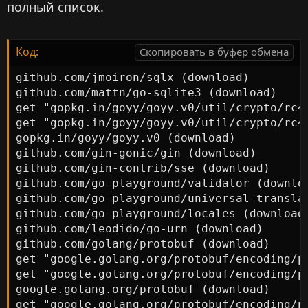
полный список.
Код:
Скопировать в буфер обмена
github.com/jmoiron/sqlx (download)

github.com/mattn/go-sqlite3 (download)

get "gopkg.in/goyy/goyy.v0/util/crypto/rc4
get "gopkg.in/goyy/goyy.v0/util/crypto/rc4"
gopkg.in/goyy/goyy.v0 (download)

github.com/gin-gonic/gin (download)

github.com/gin-contrib/sse (download)

github.com/go-playground/validator (downloa
github.com/go-playground/universal-translat
github.com/go-playground/locales (download)
github.com/leodido/go-urn (download)

github.com/golang/protobuf (download)

get "google.golang.org/protobuf/encoding/p
get "google.golang.org/protobuf/encoding/p
google.golang.org/protobuf (download)

get "google.golang.org/protobuf/encoding/p