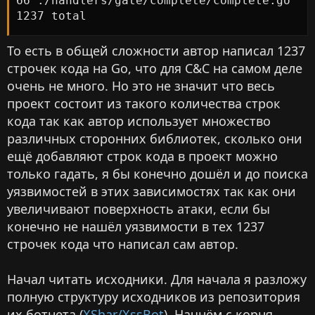
66 ./handlers/gate/complete/complete.go

1237 total
То есть в общей сложности автор написал 1237
строчек кода на Go, что для C&C на самом деле
очень не много. Но это не значит что весь
проект состоит из такого количества строк
кода так как автор использует множество
различных сторонних библиотек, сколько они
ещё добавляют строк кода в проект можно
только гадать, я бы конечно дошёл и до поиска
уязвимостей в этих зависимостях так как они
увеличивают поверхность атаки, если бы
конечно не нашёл уязвимости в тех 1237
строчек кода что написал сам автор.
Начал читать исходники. Для начала я разложу
полную структуру исходников из репозитория
их ботнета (
XShar/XssBot
). Начнём с корня,