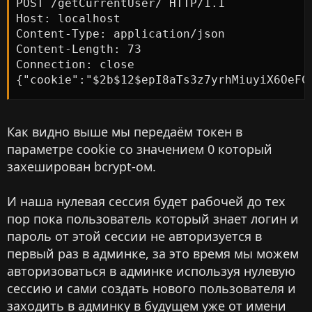
POST /getCurrentUser/ HTTP/1.1

Host: localhost

Content-Type: application/json

Content-Length: 73

Connection: close

{"cookie":"$2b$12$epI8aTs3z7yrhMiuyiX6OeFC
Как видно выше мы передаём токен в
параметре cookie со значением 0 который
захеширован bcrypt-ом.
И наша нулевая сессия будет рабочей до тех
пор пока пользователь который знает логин и
пароль от этой сессии не авторизуется в
первый раз в админке, за это время мы можем
авторизоваться в админке используя нулевую
сессию и сами создать нового пользователя и
заходить в админку в будущем уже от имени