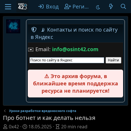
Вход
Регистрация
📡 Контакты и поиск по сайту
в Яндекс
✉️ Email:
info@osint42.com
⚠️ Это архив форума, в
ближайшее время поддержка
ресурса не планируется!
Уроки разработки вредоносного софта
Про ботнет и как делать нельзя
А
Д
A
0x42
18.05.2025
20 min read