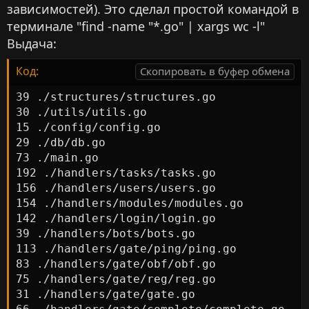
зависимостей). Это сделал простой командой в
терминале "find -name "*.go" | xargs wc -l"
Выдача:
Код:
Скопировать в буфер обмена
39 ./structures/structures.go

30 ./utils/utils.go

15 ./config/config.go

29 ./db/db.go

73 ./main.go

192 ./handlers/tasks/tasks.go

156 ./handlers/users/users.go

154 ./handlers/modules/modules.go

142 ./handlers/login/login.go

39 ./handlers/bots/bots.go

113 ./handlers/gate/ping/ping.go

83 ./handlers/gate/obf/obf.go

75 ./handlers/gate/reg/reg.go

31 ./handlers/gate/gate.go
