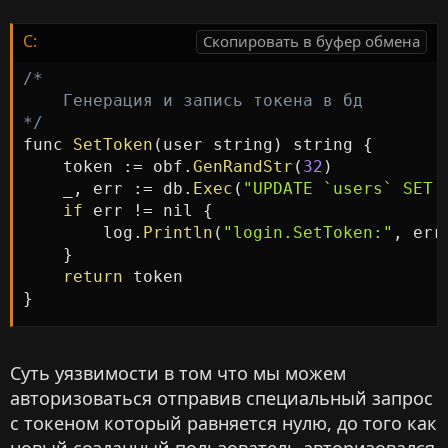
C:
Скопировать в буфер обмена
/*

    Генерация и запись токена в бд

*/
func 
SetToken
(
user string
)
 string 
{
    token 
:
=
 obf
.
GenRandStr
(
32
)
    _
,
 err 
:
=
 db
.
Exec
(
"UPDATE `users` SET 
if
 err 
!=
 nil 
{
        log
.
Println
(
"login.SetToken:"
,
 err
}
return
}
Суть уязвимости в том что мы можем
авторизоваться отправив специальный запрос
с токеном который равняется нулю, до того как
новый созданный пользователь авторизовался