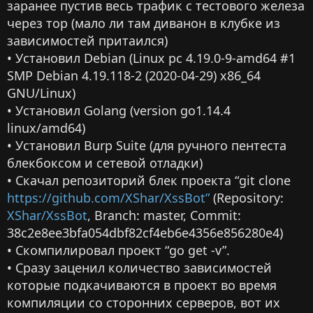
заранее пустив весь трафик с тестового железа
через тор (мало ли там диванон в клубке из
зависимостей притаился)
• Установил Debian (Linux pc 4.19.0-9-amd64 #1
SMP Debian 4.19.118-2 (2020-04-29) x86_64
GNU/Linux)
• Установил Golang (version go1.14.4
linux/amd64)
• Установил Burp Suite (для ручного пентеста
блекбоксом и сетевой отладки)
• Скачал репозиторий блек проекта “git clone
https://github.com/XShar/XssBot”
(Repository:
XShar/XssBot
, Branch: master, Сommit:
38c2e8ee3bfa054dbf82cf4eb6e4356e856280e4)
• Скомпилировал проект “go get -v”.
• Сразу заценил количество зависимостей
которые подкачиваются в проект во время
компиляции со сторонних серверов, вот их