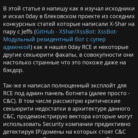
В этой статье я напишу как я изучал исходники
и искал 0day в блековском проекте из соседних
конкурсных статей которые написали X-Shar на
пару с Jeffs (
GitHub - XShar/XssBot: XssBot-
Модульный резидентный бот с супер
админкой
) как я нашёл 0day RCE и некоторые
другие секьюрити факапы, в совокупности они
настолько странные что это похоже даже на
бэкдор.
Так-же я написал полноценный эксплойт для
RCE под админ панель ботнета (далее просто -
C&C). В том числе рассмотрю критические
секьюрити недостатки в архитектуре данного
С&C, продемонстрирую вектора которые могут
использовать Security компании предиктивно
детектируя IP/домены на которых стоят C&C