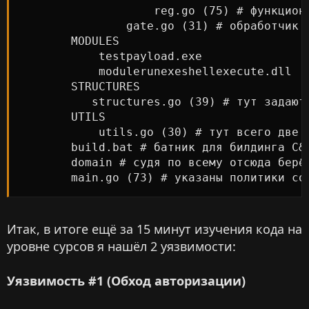
                    reg.go (75) # функциона
                gate.go (31) # обработчик з
        MODULES

            testpayload.exe

            modulerunexeshellexecute.dll

        STRUCTURES

           structures.go (39) # тут задаютс
        UTILS

            utils.go (30) # тут всего две ф
        build.bat # батник для билдинга С&C
        domain # судя по всему отсюда берё
        main.go (73) # указаны политики co
Итак, в итоге ещё за 15 минут изучения кода на
уровне сурсов я нашёл 2 уязвимости:
Уязвимость #1 (Обход авторизации)