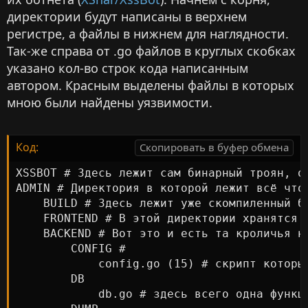
директории будут написаны в верхнем
регистре, а файлы в нижнем для наглядности.
Так-же справа от .go файлов в круглых скобках
указано кол-во строк кода написанным
автором. Красным выделены файлы в которых
мною были найдены уязвимости.
Код:
Скопировать в буфер обмена
XSSBOT # Здесь лежит сам бинарный троян, о
ADMIN # Директория в которой лежит всё что 
    BUILD # Здесь лежит уже скомпиленный б
    FRONTEND # В этой директории хранятся 
    BACKEND # Вот это и есть та кроличья н
        CONFIG #

            config.go (15) # скрипт которы
        DB

            db.go # здесь всего одна функц