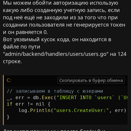
Мы можем обойти авторизацию использую
какую либо созданную учетную запись, если
под неё ещё не заходили из за того что при
создании пользователя не генерируется токен
и он равняется 0.
Вот уязвимый кусок кода, он находится в
файле по пути
"admin/backend/handlers/users/users.go" на 124
строке.
C:
Скопировать в буфер обмена
// записываем в таблицу с юзерами
_
,
 err 
=
 db
.
Exec
(
"INSERT INTO `users` (`Us
if
 err 
!=
 nil 
{
    log
.
Println
(
"users.CreateUser:"
,
 err
)
}