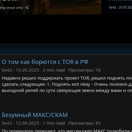
0x42
25.07.20
Изучение сети
О том как борются с TOR в РФ
0x42
15.09.2025
2 min read
Просмотры
76
Недавно решил поддержать проект TOR, решил поднять mid
сделать следующее: 1. Поднять exit relay - Очень полезно дл
выходной релей по сути связующее звено между вами и сет
Безумный МАКС/СКАМ
0x42
12.09.2025
1 min read
Просмотры
83
По телевизору передают, что мессенджер МАКС полюбили ро