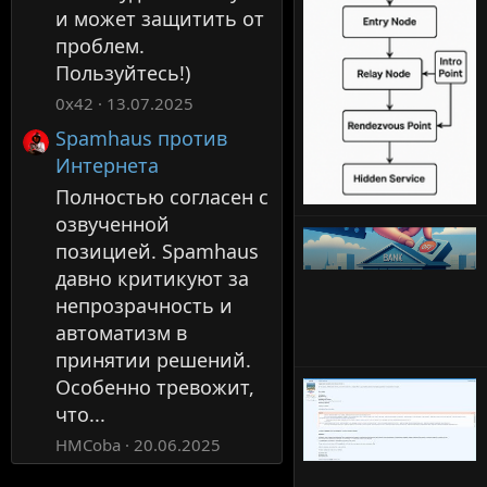
и может защитить от
проблем.
Пользуйтесь!)
0x42
13.07.2025
Spamhaus против
Интернета
Полностью согласен с
озвученной
позицией. Spamhaus
давно критикуют за
непрозрачность и
автоматизм в
принятии решений.
Особенно тревожит,
что...
HMCoba
20.06.2025