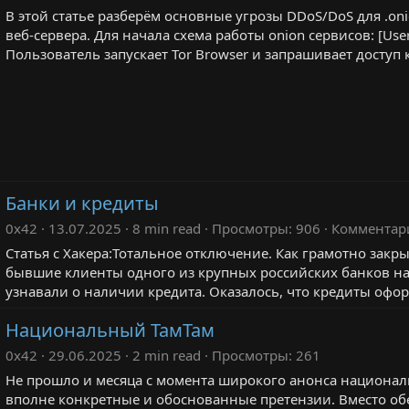
В этой статье разберём основные угрозы DDoS/DoS для .oni
веб‑сервера. Для начала схема работы onion сервисов: [User
Пользователь запускает Tor Browser и запрашивает доступ к 
Банки и кредиты
0x42
13.07.2025
8 min read
Просмотры
906
Комментар
Статья с Хакера:Тотальное отключение. Как грамотно закры
бывшие клиенты одного из крупных российских банков на
узнавали о наличии кредита. Оказалось, что кредиты офо
Национальный ТамТам
0x42
29.06.2025
2 min read
Просмотры
261
Не прошло и месяца с момента широкого анонса национал
вполне конкретные и обоснованные претензии. Вместо о