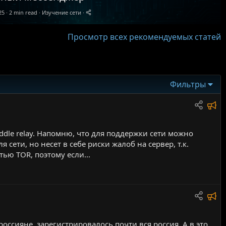
25
2 min read
Изучение сети
Просмотр всех рекомендуемых статей
Фильтры
Р
е
к
dle relay. Напомню, что для поддержки сети можно
о
я сети, но несет в себе риски жалоб на сервер, т.к.
м
ью TOR, поэтому если...
е
н
д
Р
у
е
е
к
ссияне, зарегистрировалось почти вся россия. А в это