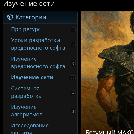
Изучение сети
Категории
Про ресурс
3
Уроки разработки
7
вредоносного софта
Изучение
6
вредоносного софта
Изучение сети
22
Системная
4
разработка
Изучение
3
алгоритмов
Исследование
Безумный МАКС
защиты