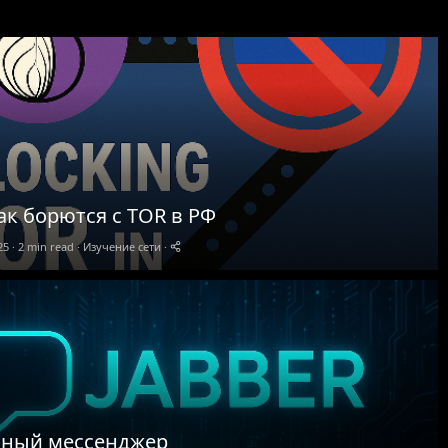
ак борются с TOR в РФ
25
2 min read
Изучение сети
ный мессенджер