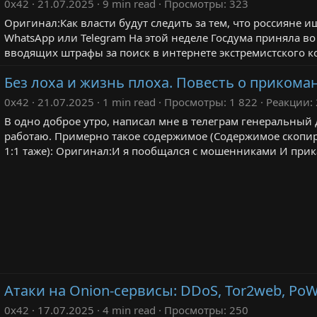
0x42
21.07.2025
9 min read
Просмотры
323
Оригинал:Как власти будут следить за тем, что россияне 
WhatsApp или Telegram На этой неделе Госдума приняла во
вводящих штрафы за поиск в интернете экстремистского кон
Без лоха и жизнь плоха. Повесть о приком
0x42
21.07.2025
1 min read
Просмотры
1 822
Реакции
В одно доброе утро, написал мне в телеграм генеральный
работаю. Примерно такое содержимое (Содержимое скопиров
1:1 таже): Оригинал:И я пообщался с мошенниками И приказ
Атаки на Onion‑сервисы: DDoS, Tor2web, PoW 
0x42
17.07.2025
4 min read
Просмотры
250