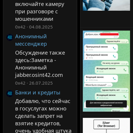
включайте камеру
при разговоре с
мошенниками
0x42
04.08.2025
Анонимный
мессенджер
Обсуждение также
здесь:Заметка -
Анонимный
jabber.osint42.com
0x42
26.07.2025
Банки и кредиты
Добавлю, что сейчас
в госуслугах можно
сделать запрет на
взятие кредитов,
очень удобная штука