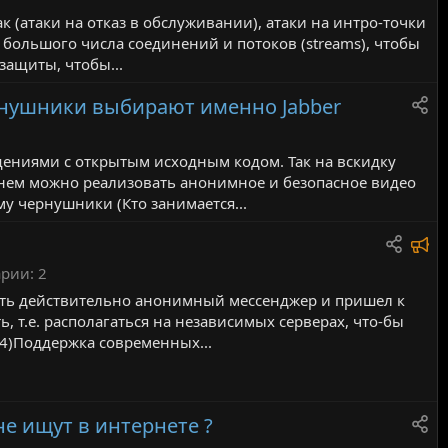
к (атаки на отказ в обслуживании), атаки на интро-точки
я большого числа соединений и потоков (streams), чтобы
-защиты, чтобы...
ернушники выбирают именно Jabber
ениями с открытым исходным кодом. Так на вскидку
 нем можно реализовать анонимное и безопасное видео
му чернушники (Кто занимается...
Р
е
арии
2
к
ать действительно анонимный мессенджер и пришел к
о
, т.е. располагаться на независимых серверах, что-бы
м
 4)Поддержка современных...
е
н
д
не ищут в интернете ?
у