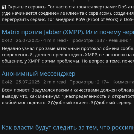
🔐 Скрытые сервисы Tor часто становятся жертвами: DoS-ата
(где начинается соединение клиента с сервисом), создани
перегрузить сервис. Tor внедрил PoW (Proof of Work) и DoS
Matrix против Jabber (XMPP). Или почему ч
0x42
26.07.2025
4 min read
Просмотры
337
Реакции
1
Недавно узнал про замечательный протокол обмена сообщ
современный, должен превосходить XMPP, в частности на
общение, у XMPP с этим проблемы. Но вопрос в теме, поче
Анонимный мессенджер
0x42
25.07.2025
2 min read
Просмотры
2 174
Коммент
Всем привет! Задумался какими качествами должен облад
выводу что, как минимум: 1)Распределенность и открытость
любой мог поднять. 2)Удобный клиент. 3)Удобный сервер.
Как власти будут следить за тем, что россия