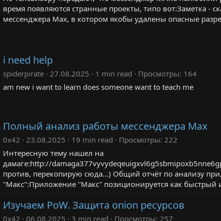
время появляются странные проекты, типо вот:Заметка - с
мессенджера Maх, в котором якобы удалены опасные разреш
i need help
spiderpirate
27.08.2025
1 min read
Просмотры
164
am new i want to learn does someone want to teach me
Полный анализ работы мессенджера Max
0x42
23.08.2025
19 min read
Просмотры
222
Интересную тему нашел на
дамаге:http://damaga377vyvydeqeuigxvl6g5sbmipoxb5nne6gpj
против, перекопирую сюда...) Общий отчёт по анализу п
"Макс":Приложение "Макс" позиционируется как быстрый и
Изучаем PoW. Защита onion ресурсов
0x42
06.08.2025
3 min read
Просмотры
257