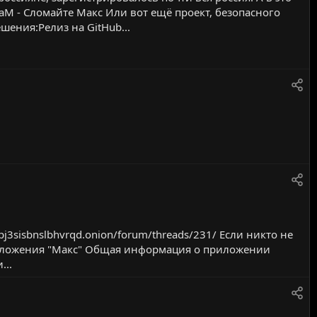
м
о
каМ - Сломайте Макс Или вот ещё проект, безопасного
ы
м
ения:Релиз на GitHub...
е
е
н
д
у
е
м
ы
е
3sisbnslbhvrqd.onion/forum/threads/231/ Если никто не
риложения "Макс" Общая информация о приложении
...