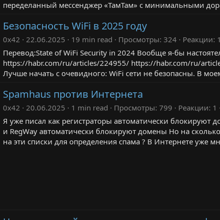
переделанный мессенджер «ТамТам» с минимальными дор
Безопасность WiFi в 2025 году
0x42
22.06.2025
19 min read
Просмотры
324
Реакции
Перевод:State of WiFi Security in 2024 Вообще я-бы настоя
https://habr.com/ru/articles/224955/ https://habr.com/ru/arti
Лучше начать с очевидного: WiFi сети не безопасны. В моем
Spamhaus против Интернета
0x42
20.06.2025
1 min read
Просмотры
799
Реакции
1
Я уже писал как регистраторы автоматически блокируют до
и RegWay автоматически блокируют домены Но на сколько
на эти списки для определения спама ? В Интернете уже мно