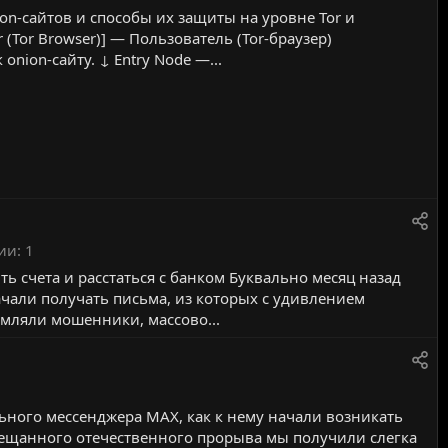
on‑сайтов и способы их защиты на уровне Tor и
 (Tor Browser)] — Пользователь (Tor-браузер)
onion-сайту. ↓ Entry Node —...
ии
1
ть счета и расстаться с банком Буквально месяц назад
чали получать письма, из которых с удивлением
рмляли мошенники, массово...
ьного мессенджера MAX, как к нему начали возникать
бещанного отечественного прорыва мы получили слегка