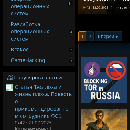
11
операционных
0x42
12.09.2025
1 min read
систем
Разработка
операционных
4
1
2
Вперёд
систем
Всякое
7
GameHacking
3
Популярные статьи
Статья 'Без лоха и
жизнь плоха. Повесть
о
прикомандированно
м сотруднике ФСБ'
0x42
21.07.2025
Комментарии: 1