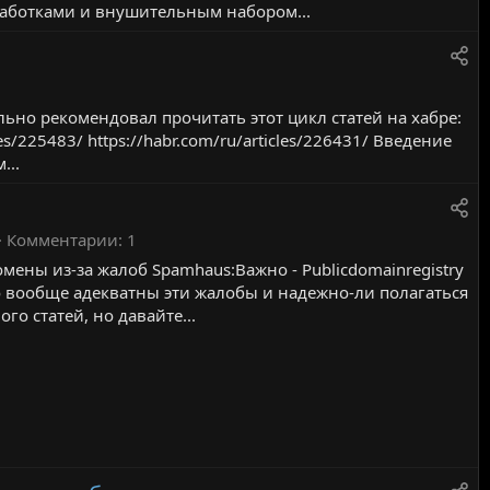
аботками и внушительным набором...
1
тельно рекомендовал прочитать этот цикл статей на хабре:
cles/225483/ https://habr.com/ru/articles/226431/ Введение
...
Комментарии
1
мены из-за жалоб Spamhaus:Важно - Publicdomainregistry
 вообще адекватны эти жалобы и надежно-ли полагаться
го статей, но давайте...