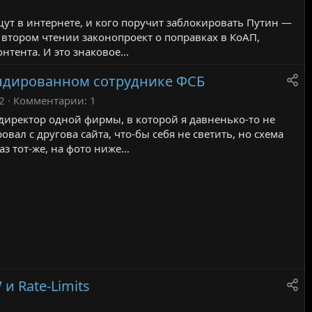
е
ищут в интернете, и кого поручит заблокировать Путин —
м
 втором чтении законопроект о поправках в КоАП,
ы
тента. И это знаковое...
е
андированном сотруднике ФСБ
2
Комментарии
1
 директор одной фирмы, в которой я давненько-то не
ал с другова сайта, что-бы себя не светить, но схема
 тот-же, на фото ниже...
и Rate‑Limits