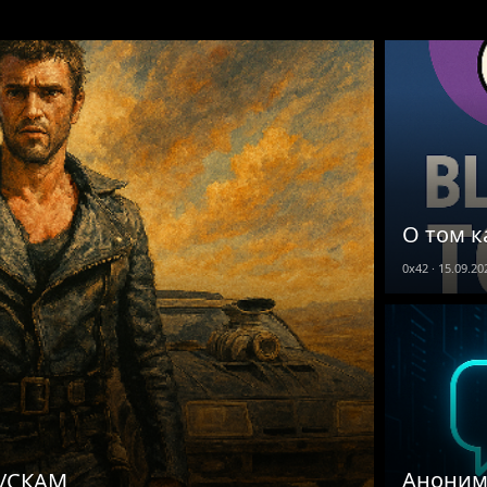
О том к
0x42
15.09.20
Аноним
/СКАМ