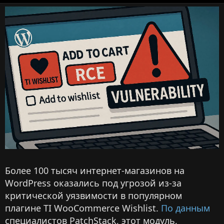
в
а
r
т
т
t
о
а
i
р
п
c
у
l
б
e
л
r
и
e
к
a
а
d
ц
t
и
i
и
m
e
Более 100 тысяч интернет-магазинов на
WordPress оказались под угрозой из-за
критической уязвимости в популярном
плагине TI WooCommerce Wishlist.
По данным
специалистов PatchStack, этот модуль,