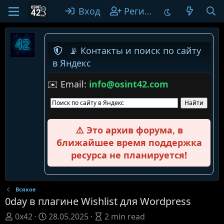
Вход
Регистрация
📡 Контакты и поиск по сайту
в Яндекс
✉️ Email:
info@osint42.com
⚠️ Это архив форума, в
ближайшее время поддержка
ресурса не планируется!
Всякое
0day в плагине Wishlist для Wordpress
А
Д
A
0x42
28.05.2025
2 min read