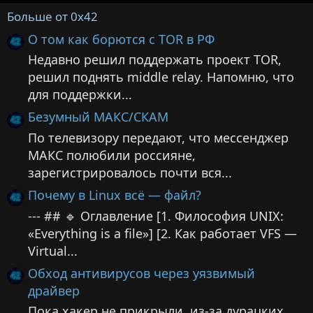
Больше от 0x42
О том как борются с TOR в РФ
Недавно решил поддержать проект TOR,
решил поднять middle relay. Напомню, что
для поддержки...
Безумный МАКС/СКАМ
По телевизору передают, что мессенджер
МАКС полюбили россияне,
зарегистрировалось почти вся...
Почему в Linux всё — файл?
--- ## 🔹 Оглавление [1. Философия UNIX:
«Everything is a file»] [2. Как работает VFS —
Virtual...
Обход антивирусов через уязвимый
драйвер
Пока хакер не прикрыли, из-за дурацких