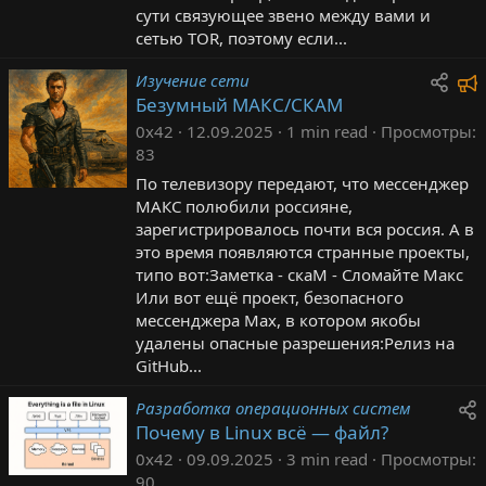
сути связующее звено между вами и
сетью TOR, поэтому если...
Изучение сети
Безумный МАКС/СКАМ
0x42
12.09.2025
1 min read
Просмотры
83
По телевизору передают, что мессенджер
МАКС полюбили россияне,
зарегистрировалось почти вся россия. А в
это время появляются странные проекты,
типо вот:Заметка - скаМ - Сломайте Макс
у
Или вот ещё проект, безопасного
мессенджера Maх, в котором якобы
удалены опасные разрешения:Релиз на
GitHub...
Разработка операционных систем
Почему в Linux всё — файл?
0x42
09.09.2025
3 min read
Просмотры
90