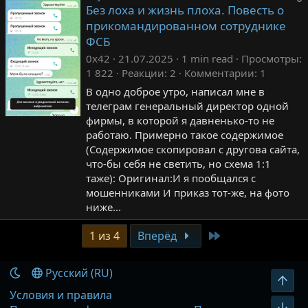
Без лоха и жизнь плоха. Повесть о
прикомандированном сотруднике
ФСБ
0x42
21.07.2025
1 min read
Просмотры
1 822
Реакции
2
Комментарии
1
В одно доброе утро, написал мне в
телеграм генеральный директор одной
фирмы, в которой я давненько-то не
работаю. Примерно такое содержимое
(Содержимое скопировал с другова сайта,
что-бы себя не светить, но схема 1:1
таже): Оригинал:И я пообщался с
мошенниками И приказ тот-же, на фото
ниже...
Последняя
1 из 4
Вперёд
Русский (RU)
Вер
Условия и правила
Низ