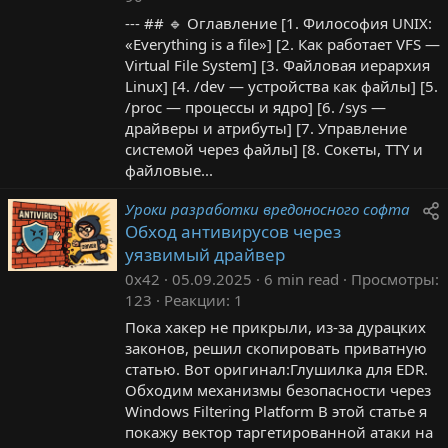
--- ## 🔹 Оглавление [1. Философия UNIX:
«Everything is a file»] [2. Как работает VFS —
Virtual File System] [3. Файловая иерархия
Linux] [4. /dev — устройства как файлы] [5.
/proc — процессы и ядро] [6. /sys —
драйверы и атрибуты] [7. Управление
системой через файлы] [8. Сокеты, TTY и
файловые...
Уроки разработки вредоносного софта
Обход антивирусов через
уязвимый драйвер
0x42
05.09.2025
6 min read
Просмотры
123
Реакции
1
Пока хакер не прикрыли, из-за дурацких
законов, решил скопировать приватную
статью. Вот оригинал:Глушилка для EDR.
Обходим механизмы безопасности через
Windows Filtering Platform В этой статье я
покажу вектор таргетированной атаки на