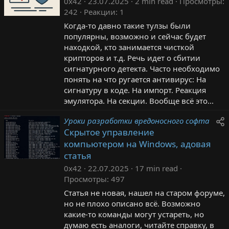
0x42
23.07.2025
2 min read
Просмотры
242
Реакции
1
Когда-то давно такие тулзы были
популярны, возможно и сейчас будет
находкой, кто занимается чисткой
крипторов и т.д. Речь идет о сбитии
сигнатурного детекта. Часто необходимо
понять на что ругается антивирус: На
сигнатуру в коде. На импорт. Реакция
эмулятора. На секции. Вообще всё это...
Уроки разработки вредоносного софта
Скрытое управление
компьютером на Windows, адовая
статья
0x42
22.07.2025
17 min read
Просмотры
497
Статья не новая, нашел на старом форуме,
но не плохо описано всё. Возможно
какие-то команды могут устареть, но
думаю есть аналоги, читайте справку, в