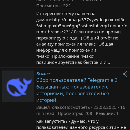
Просмотры
222
Интересную тему нашел на
дамаге:http://damaga377vyvydeqeuigxvl6g
5sbmipoxb5nne6gpj3sisbnslbhvrqd.onion/fo
rum/threads/231/ Если никто не против,
перекопирую сюда...) Общий отчёт по
анализу приложения "Макс" Общая
информация о приложении
"Макс":Приложение "Макс"
позиционируется как быстрый и...
Всякое
Сбор пользователей Telegram в 2
базы данных: пользователи с
историями, пользователи без
историй.
ЗашелТолькоПосмотреть
23.08.2025
16
min read
Просмотры
208
Реакции
1
Как запустить? - думаю, что у
пользователей данного ресурса с этим не