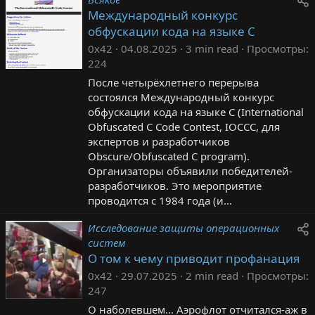
Международный конкурс
обфускации кода на языке C
0x42
04.08.2025
3 min read
Просмотры
224
После четырёхлетнего перерыва
состоялся Международный конкурс
обфускации кода на языке C (International
Obfuscated C Code Contest, IOCCC, для
экспертов и разработчиков
Obscure/Obfuscated C program).
Организаторы объявили победителей-
разработчиков. Это мероприятие
проводится с 1984 года (и...
Исследование защиты операционных
систем
О том к чему приводит профанация
0x42
29.07.2025
2 min read
Просмотры
247
О наболевшем... Аэрофлот отчитался-аж в