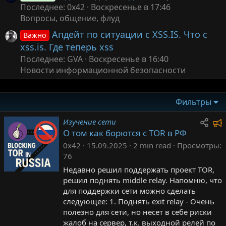
Последнее: 0x42
Воскресенье в 17:46
Вопросы, общение, флуд
Апдейт по ситуации с XSS.IS. Что с
Важно
xss.is. Где теперь xss
Последнее: GVA
Воскресенье в 16:40
Новости информационной безопасности
Фильтры
Изучение сети
О том как борются с TOR в РФ
0x42
15.09.2025
2 min read
Просмотры
76
Недавно решил поддержать проект TOR,
решил поднять middle relay. Напомню, что
для поддержки сети можно сделать
следующее: 1. Поднять exit relay - Очень
полезно для сети, но несет в себе риски
у
жалоб на сервер, т.к. выходной релей по