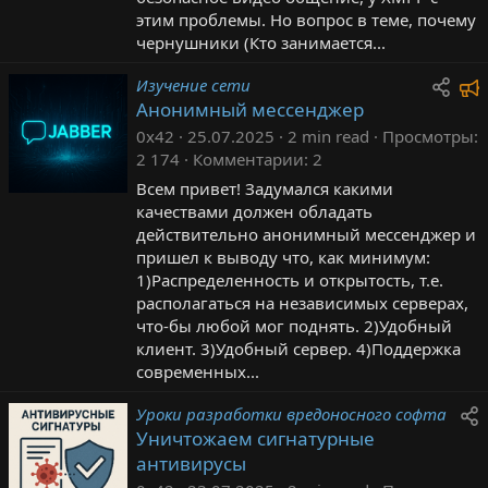
этим проблемы. Но вопрос в теме, почему
чернушники (Кто занимается...
Изучение сети
Анонимный мессенджер
0x42
25.07.2025
2 min read
Просмотры
2 174
Комментарии
2
Всем привет! Задумался какими
качествами должен обладать
действительно анонимный мессенджер и
пришел к выводу что, как минимум:
1)Распределенность и открытость, т.е.
у
располагаться на независимых серверах,
что-бы любой мог поднять. 2)Удобный
клиент. 3)Удобный сервер. 4)Поддержка
современных...
Уроки разработки вредоносного софта
Уничтожаем сигнатурные
антивирусы