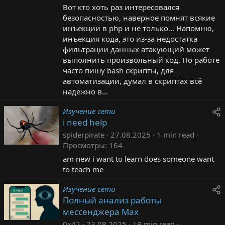
Вот кто хоть раз интересовался
безопасностью, наверное помнят всякие
инъекции в php и не только... Напомню,
инъекция кода, это из-за недостатка
фильтрации данных атакующий может
выполнить произвольный код. По работе
часто пишу bash скрипты, для
автоматизации, думал в скриптах всё
надежно в...
Изучение сети
i need help
spiderpirate
27.08.2025
1 min read
Просмотры
164
am new i want to learn does someone want
to teach me
Изучение сети
Полный анализ работы
мессенджера Max
0x42
23.08.2025
19 min read